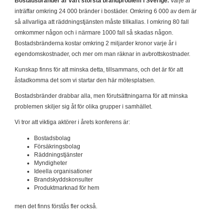
Bostadsbränder är vårt största brandproblem i Sverige.
Varje år
inträffar omkring 24 000 bränder i bostäder. Omkring 6 000 av dem är
så allvarliga att räddningstjänsten måste tillkallas. I omkring 80 fall
omkommer någon och i närmare 1000 fall så skadas någon.
Bostadsbränderna kostar omkring 2 miljarder kronor varje år i
egendomskostnader, och mer om man räknar in avbrottskostnader.
Kunskap finns för att minska detta, tillsammans, och det är för att
åstadkomma det som vi startar den här mötesplatsen.
Bostadsbränder drabbar alla, men förutsättningarna för att minska
problemen skiljer sig åt för olika grupper i samhället.
Vi tror att viktiga aktörer i årets konferens är:
Bostadsbolag
Försäkringsbolag
Räddningstjänster
Myndigheter
Ideella organisationer
Brandskyddskonsulter
Produktmarknad för hem
men det finns förstås fler också.